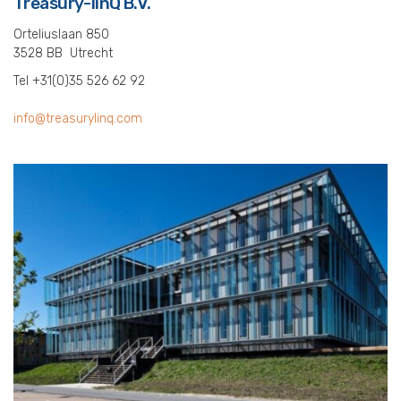
Treasury-linQ B.V.
Orteliuslaan 850
3528 BB Utrecht
Tel +31(0)35 526 62 92
info@treasurylinq.com