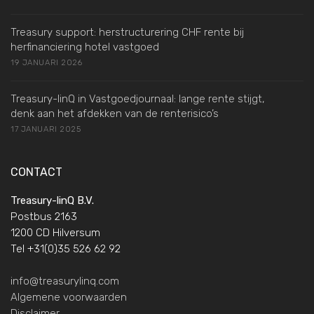
Treasury support: herstructurering CHF rente bij
herfinanciering hotel vastgoed
19 JANUARI 2026
Treasury-linQ in Vastgoedjournaal: lange rente stijgt,
denk aan het afdekken van de renterisico’s
17 JANUARI 2025
CONTACT
Treasury-linQ B.V.
Postbus 2163
1200 CD Hilversum
Tel +31(0)35 526 62 92
info@treasurylinq.com
Algemene voorwaarden
Disclaimer