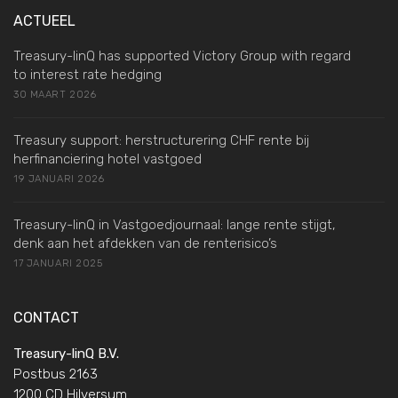
ACTUEEL
Treasury-linQ has supported Victory Group with regard
to interest rate hedging
30 MAART 2026
Treasury support: herstructurering CHF rente bij
herfinanciering hotel vastgoed
19 JANUARI 2026
Treasury-linQ in Vastgoedjournaal: lange rente stijgt,
denk aan het afdekken van de renterisico’s
17 JANUARI 2025
CONTACT
Treasury-linQ B.V.
Postbus 2163
1200 CD Hilversum