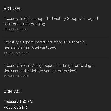
ACTUEEL
Treasury-linQ has supported Victory Group with regard
to interest rate hedging
30 MAART 2026
Treasury support: herstructurering CHF rente bij
herfinanciering hotel vastgoed
19 JANUARI 2026
Treasury-linQ in Vastgoedjournaal: lange rente stijgt,
denk aan het afdekken van de renterisico’s
17 JANUARI 2025
CONTACT
Treasury-linQ B.V.
Postbus 2163