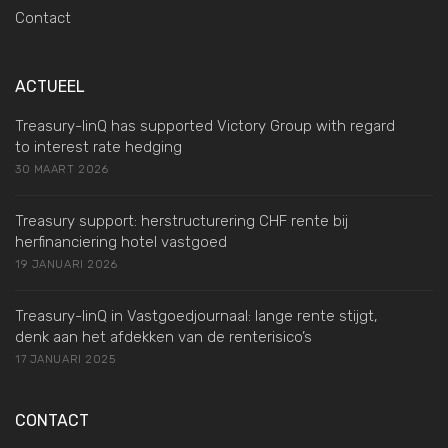
Contact
ACTUEEL
Treasury-linQ has supported Victory Group with regard
to interest rate hedging
30 MAART 2026
Treasury support: herstructurering CHF rente bij
herfinanciering hotel vastgoed
19 JANUARI 2026
Treasury-linQ in Vastgoedjournaal: lange rente stijgt,
denk aan het afdekken van de renterisico’s
17 JANUARI 2025
CONTACT