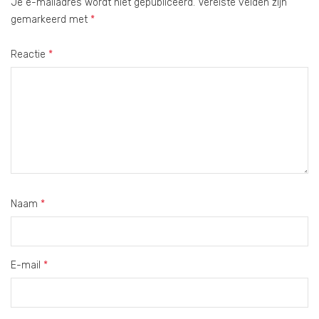
Je e-mailadres wordt niet gepubliceerd.
Vereiste velden zijn
gemarkeerd met
*
Reactie
*
Naam
*
E-mail
*