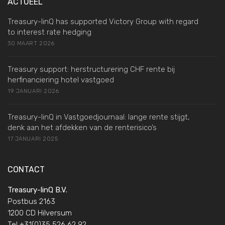
ACTUEEL
Treasury-linQ has supported Victory Group with regard
to interest rate hedging
30 MAART 2026
Treasury support: herstructurering CHF rente bij
herfinanciering hotel vastgoed
19 JANUARI 2026
Treasury-linQ in Vastgoedjournaal: lange rente stijgt,
denk aan het afdekken van de renterisico’s
17 JANUARI 2025
CONTACT
Treasury-linQ B.V.
Postbus 2163
1200 CD Hilversum
Tel +31(0)35 526 62 92