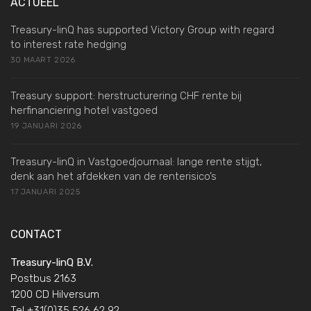
ACTUEEL
Treasury-linQ has supported Victory Group with regard
to interest rate hedging
30 MAART 2026
Treasury support: herstructurering CHF rente bij
herfinanciering hotel vastgoed
19 JANUARI 2026
Treasury-linQ in Vastgoedjournaal: lange rente stijgt,
denk aan het afdekken van de renterisico’s
17 JANUARI 2025
CONTACT
Treasury-linQ B.V.
Postbus 2163
1200 CD Hilversum
Tel +31(0)35 526 62 92