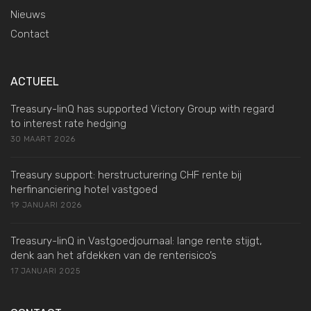
Nieuws
Contact
ACTUEEL
Treasury-linQ has supported Victory Group with regard
to interest rate hedging
30 MAART 2026
Treasury support: herstructurering CHF rente bij
herfinanciering hotel vastgoed
19 JANUARI 2026
Treasury-linQ in Vastgoedjournaal: lange rente stijgt,
denk aan het afdekken van de renterisico’s
17 JANUARI 2025